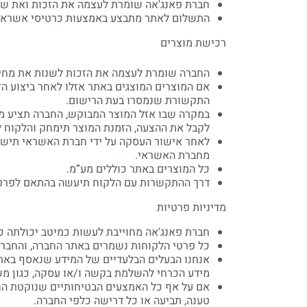
חברת פאנג'אה שומרת לעצמה את הזכות ואת שי
התשלום לאתר מתבצע באמצעות כרטיסי אשראי . 
רכישת מוצרים
החברה שומרת לעצמה את הזכות לשנות את מחיר
אם המוצרים המוצגים באתר אזלו לאחר ביצוע הז
התקשורת שנמסרו בעת הרישום.
במקרה שבו אזל המוצר המבוקש, החברה תציע מוצ
לקבל את ההצעה, הזמנת המוצר תימחק והלקוח ל
לאחר אישור העסקה על ידי חברת האשראי תישל
מחברת האשראי.
כל המוצרים באתר כוללים מע”מ.
דרך ההתקשרות עם הלקוח תיעשה בהתאם לפרט
מדיניות פרטיות
חברת פאנג'אה מחוייבת לעשות כמיטב יכולתה כ
כל פרטי הלקוחות נשמרים באתר החברה, והחברה 
אשמ
אנחנו הבעלים הבלעדיים של המידע שנאסף באתר. 
מידע הכרחי להשלמת בקשה ו/או עסקה, כגון מש
אם על אף כל האמצעים הבטיחותיים שנוקטת החב
טענה, תביעה או כל דרישה כלפי החברה.