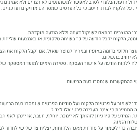
קול הדעת הבלעדי לסרב לאפשר למשתתפים לא רצויים ולא אמינים גי
על הלקוח לבדוק היטב כי כל הפרטים שמסר הם מדויקים ועדכניים.
י המוצרים בהתאם לשיקול דעתה וללא הודעה מוקדמת.
היי, באת בדיוק בזמן
מנה, הלקוח יקבל הודעה על כך בשיחה טלפונית או באמצעות שליחת מ
ר חלופי בדומה באופיו ובמחיר למוצר שאזל. אם יקבל הלקוח את הצע
א יחויב בתשלום.
יש פה קופון של 10% שמחכה לך,
ח ללקוח הודעה על אישור העסקה. ספירת הימים למועד האספקה של 
רק תשאירי מייל ונדאג שזה יגיע אלייך
י ההתקשרות שנמסרו בעת הרישום.
די לשמור על פרטיות הלקוח ועל סודיות הפרטים שנמסרו בעת הרישום
מתחייבת כי אינה מעבירה פרטי אלו לצד ג’.
ח להצטרף לניוזלטר 🤍
המידע על פיו ניתן לזהותך לא יימכר, יוחלף, יועבר, או יינתן לאף
לוח הזמנה.
שליחה
רה כדי לשמור על סודיות מאגר הלקוחות, יצליח צד שלישי לחדור ל