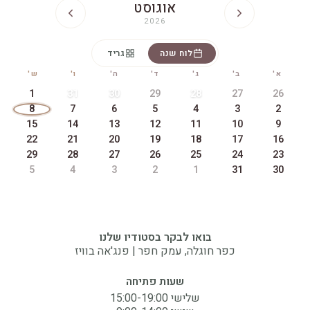
אוגוסט
2026
לוח שנה
גריד
א'
ב'
ג'
ד'
ה'
ו'
ש'
1
31
30
29
28
27
26
8
7
6
5
4
3
2
15
14
13
12
11
10
9
22
21
20
19
18
17
16
29
28
27
26
25
24
23
5
4
3
2
1
31
30
בואו לבקר בסטודיו שלנו
כפר חוגלה, עמק חפר | פנג'אה בוויז
שעות פתיחה
שלישי 15:00-19:00