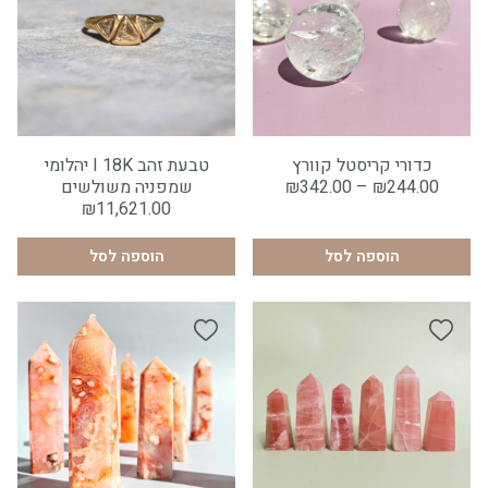
×
גודל:
כדורי קריסטל קוורץ
טבעת זהב I 18K יהלומי
טווח
244.00
₪
–
342.00
₪
שמפניה משולשים
בינוני
גדול
קטן
מחירים:
₪
11,621.00
הוספה לסל
1
עד
הוספה לסל
הוספה לסל