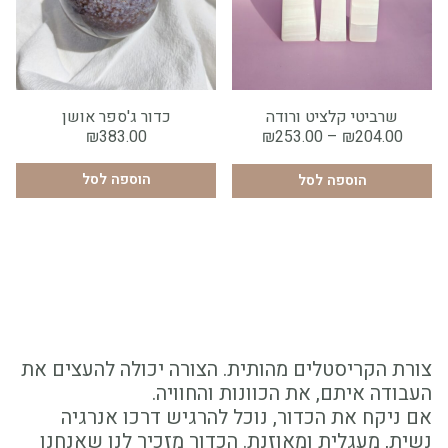
×
גודל:
שרביטי קלציט ורודה
כדור ג'ספר אושן
3
2
1
טווח
₪
383.00
₪
253.00
–
₪
204.00
מחירים:
הוספה לסל
1
הוספה לסל
הוספה לסל
עד
צורת הקריסטלים מהותית. הצורה יכולה להעצים את
העבודה איתם, את הכוונות והחוויה.
אם ניקח את הכדור, נוכל להרגיש דרכו אנרגיה
נשית, מעגלית ומאוזנת. הכדור מזכיר לנו שאנחנו