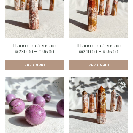
×
×
גודל:
גודל:
11
10
9
8
7
18
17
16
15
14
שרביטי ג'ספר רוזטה III
שרביטי ג'ספר רוזטה II
13
12
19
טווח
טווח
₪
230.00
–
₪
96.00
₪
210.00
–
₪
96.00
מחירים:
מחירים:
הוספה לסל
1
הוספה לסל
1
הוספה לסל
הוספה לסל
עד
עד