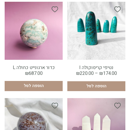
×
גודל:
נטיפי קריסוקולה I
כדור ארגונייט כחולה L
5
2
1
טווח
₪
687.00
₪
220.00
–
₪
174.00
מחירים:
הוספה לסל
1
הוספה לסל
הוספה לסל
עד